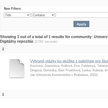
New Filters:
Showing 1 out of a total of 1 results for community: Univer
Digitálny repozitár.
(0.002 seconds)
1
Vybrané otázky ku skúške z patológie pre št
Kosírová, Stanislava
;
Kráľová, Eva
;
Foltánová, Tatiana
Dingová, Dominika
;
Bies Piváčková, Lenka
;
Kulesár, Att
Ján
(
Univerzita Komenského v Bratislave
,
2022
)
1