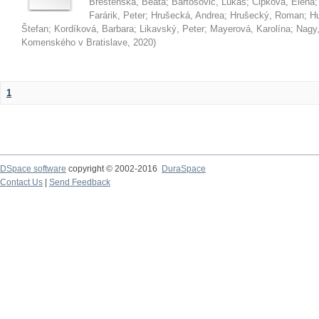
Brestenská, Beáta
;
Bartošovič, Lukáš
;
Čipková, Elena
Farárik, Peter
;
Hrušecká, Andrea
;
Hrušecký, Roman
;
Hu
Štefan
;
Kordíková, Barbara
;
Likavský, Peter
;
Mayerová, Karolína
;
Nagy,
Komenského v Bratislave
,
2020
)
1
DSpace software
copyright © 2002-2016
DuraSpace
Contact Us
|
Send Feedback