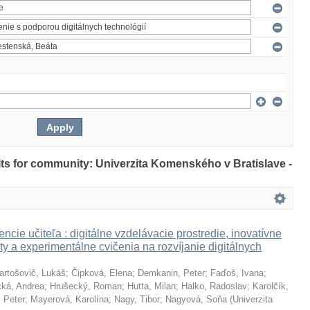
ults for community: Univerzita Komenského v Bratislave -
ncie učiteľa : digitálne vzdelávacie prostredie, inovatívne
ty a experimentálne cvičenia na rozvíjanie digitálnych
artošovič, Lukáš
;
Čipková, Elena
;
Demkanin, Peter
;
Faďoš, Ivana
;
ká, Andrea
;
Hrušecký, Roman
;
Hutta, Milan
;
Halko, Radoslav
;
Karolčík,
 Peter
;
Mayerová, Karolína
;
Nagy, Tibor
;
Nagyová, Soňa
(
Univerzita