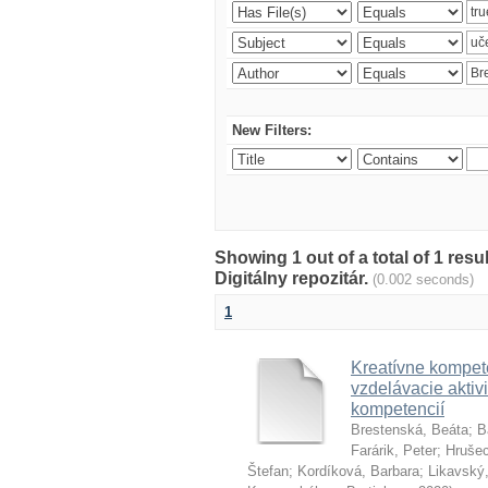
New Filters:
Showing 1 out of a total of 1 res
Digitálny repozitár.
(0.002 seconds)
1
Kreatívne kompete
vzdelávacie aktivi
kompetencií
Brestenská, Beáta
;
B
Farárik, Peter
;
Hrušec
Štefan
;
Kordíková, Barbara
;
Likavský,