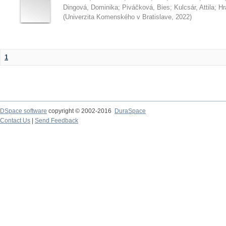
Dingová, Dominika
;
Piváčková, Bies
;
Kulcsár, Attila
;
Hr
(
Univerzita Komenského v Bratislave
,
2022
)
1
DSpace software
copyright © 2002-2016
DuraSpace
Contact Us
|
Send Feedback