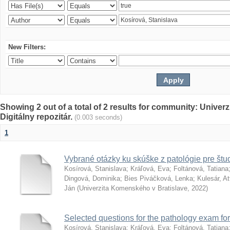
New Filters:
Showing 2 out of a total of 2 results for community: Univer
Digitálny repozitár.
(0.003 seconds)
1
Vybrané otázky ku skúške z patológie pre št
Kosírová, Stanislava
;
Kráľová, Eva
;
Foltánová, Tatiana
Dingová, Dominika
;
Bies Piváčková, Lenka
;
Kulesár, Att
Ján
(
Univerzita Komenského v Bratislave
,
2022
)
Selected questions for the pathology exam fo
Kosírová, Stanislava
;
Kráľová, Eva
;
Foltánová, Tatiana