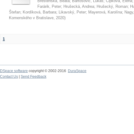
Brestenská, Beáta
;
Bartošovič, Lukáš
;
Čipková, Elena
Farárik, Peter
;
Hrušecká, Andrea
;
Hrušecký, Roman
;
Hu
Štefan
;
Kordíková, Barbara
;
Likavský, Peter
;
Mayerová, Karolína
;
Nagy,
Komenského v Bratislave
,
2020
)
1
DSpace software
copyright © 2002-2016
DuraSpace
Contact Us
|
Send Feedback