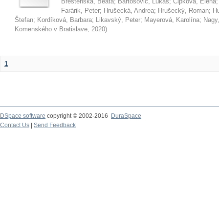
Brestenská, Beáta
;
Bartošovič, Lukáš
;
Čipková, Elena
Farárik, Peter
;
Hrušecká, Andrea
;
Hrušecký, Roman
;
Hu
Štefan
;
Kordíková, Barbara
;
Likavský, Peter
;
Mayerová, Karolína
;
Nagy,
Komenského v Bratislave
,
2020
)
1
DSpace software
copyright © 2002-2016
DuraSpace
Contact Us
|
Send Feedback