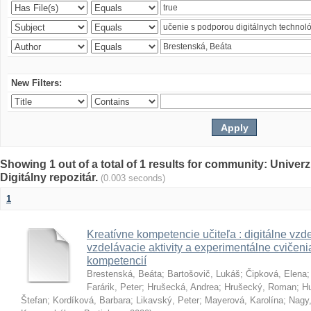
New Filters:
Showing 1 out of a total of 1 results for community: Univer
Digitálny repozitár.
(0.003 seconds)
1
Kreatívne kompetencie učiteľa : digitálne vzde
vzdelávacie aktivity a experimentálne cvičenia
kompetencií
Brestenská, Beáta
;
Bartošovič, Lukáš
;
Čipková, Elena
Farárik, Peter
;
Hrušecká, Andrea
;
Hrušecký, Roman
;
Hu
Štefan
;
Kordíková, Barbara
;
Likavský, Peter
;
Mayerová, Karolína
;
Nagy,