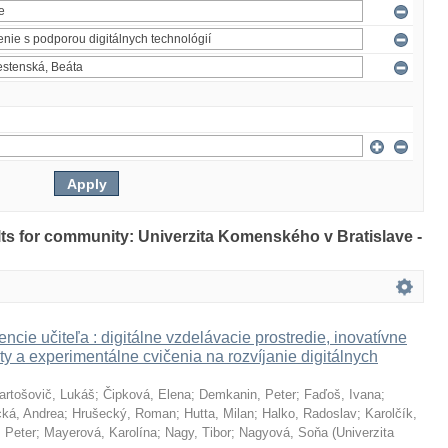
ults for community: Univerzita Komenského v Bratislave -
ncie učiteľa : digitálne vzdelávacie prostredie, inovatívne
ty a experimentálne cvičenia na rozvíjanie digitálnych
artošovič, Lukáš
;
Čipková, Elena
;
Demkanin, Peter
;
Faďoš, Ivana
;
ká, Andrea
;
Hrušecký, Roman
;
Hutta, Milan
;
Halko, Radoslav
;
Karolčík,
 Peter
;
Mayerová, Karolína
;
Nagy, Tibor
;
Nagyová, Soňa
(
Univerzita