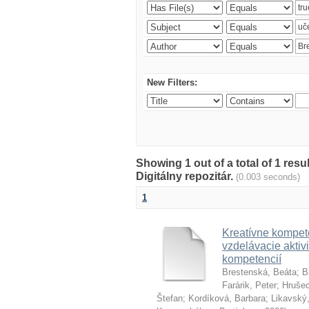
New Filters:
Showing 1 out of a total of 1 res
Digitálny repozitár.
(0.003 seconds)
1
Kreatívne kompete
vzdelávacie aktivi
kompetencií
Brestenská, Beáta
;
B
Farárik, Peter
;
Hrušec
Štefan
;
Kordíková, Barbara
;
Likavský,