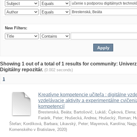
New Filters:
Showing 1 out of a total of 1 results for community: Univer
Digitálny repozitár.
(0.002 seconds)
1
Kreatívne kompetencie učiteľa : digitálne vzde
vzdelávacie aktivity a experimentálne cvičenia
kompetencií
Brestenská, Beáta
;
Bartošovič, Lukáš
;
Čipková, Elena
Farárik, Peter
;
Hrušecká, Andrea
;
Hrušecký, Roman
;
Hu
Štefan
;
Kordíková, Barbara
;
Likavský, Peter
;
Mayerová, Karolína
;
Nagy,
Komenského v Bratislave
,
2020
)