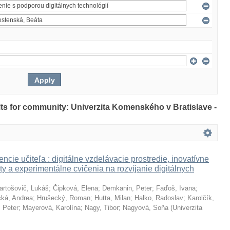
ults for community: Univerzita Komenského v Bratislave -
ncie učiteľa : digitálne vzdelávacie prostredie, inovatívne
ty a experimentálne cvičenia na rozvíjanie digitálnych
artošovič, Lukáš
;
Čipková, Elena
;
Demkanin, Peter
;
Faďoš, Ivana
;
ká, Andrea
;
Hrušecký, Roman
;
Hutta, Milan
;
Halko, Radoslav
;
Karolčík,
 Peter
;
Mayerová, Karolína
;
Nagy, Tibor
;
Nagyová, Soňa
(
Univerzita