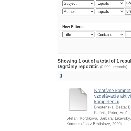
New Filters:
Showing 1 out of a total of 1 res
Digitálny repozitár.
(0.002 seconds)
1
Kreatívne kompete
vzdelávacie aktivi
kompetencií
Brestenská, Beáta
;
B
Farárik, Peter
;
Hrušec
Štefan
;
Kordíková, Barbara
;
Likavský,
Komenského v Bratislave
,
2020
)