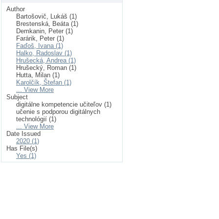
Author
Bartošovič, Lukáš (1)
Brestenská, Beáta (1)
Demkanin, Peter (1)
Farárik, Peter (1)
Faďoš, Ivana (1)
Halko, Radoslav (1)
Hrušecká, Andrea (1)
Hrušecký, Roman (1)
Hutta, Milan (1)
Karolčík, Štefan (1)
... View More
Subject
digitálne kompetencie učiteľov (1)
učenie s podporou digitálnych
technológií (1)
... View More
Date Issued
2020 (1)
Has File(s)
Yes (1)