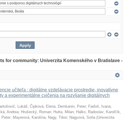
ults for community: Univerzita Komenského v Bratislave -
ncie učiteľa : digitálne vzdelávacie prostredie, inovatívne
ty a experimentálne cvičenia na rozvíjanie digitálnych
artošovič, Lukáš
;
Čipková, Elena
;
Demkanin, Peter
;
Faďoš, Ivana
;
ká, Andrea
;
Hrušecký, Roman
;
Hutta, Milan
;
Halko, Radoslav
;
Karolčík,
 Peter
;
Mayerová, Karolína
;
Nagy, Tibor
;
Nagyová, Soňa
(
Univerzita