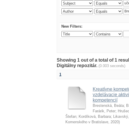
New Filters:
Showing 1 out of a total of 1 res
Digitálny repozitár.
(0.003 seconds)
1
Kreatívne kompete
vzdelávacie aktivi
kompetencií
Brestenská, Beáta
;
B
Farárik, Peter
;
Hrušec
Štefan
;
Kordíková, Barbara
;
Likavský,
Komenského v Bratislave
,
2020
)