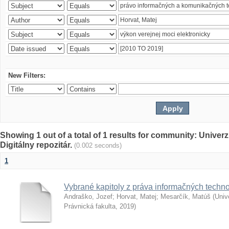
New Filters:
Showing 1 out of a total of 1 results for community: Univer
Digitálny repozitár.
(0.002 seconds)
1
Vybrané kapitoly z práva informačných techno
Andraško, Jozef
;
Horvat, Matej
;
Mesarčík, Matúš
(
Univ
Právnická fakulta
,
2019
)