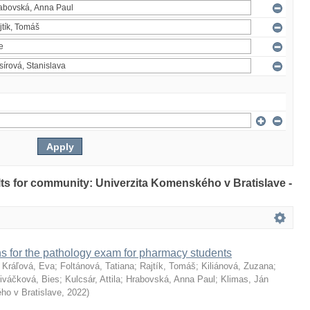
ults for community: Univerzita Komenského v Bratislave -
s for the pathology exam for pharmacy students
;
Kráľová, Eva
;
Foltánová, Tatiana
;
Rajtík, Tomáš
;
Kiliánová, Zuzana
;
iváčková, Bies
;
Kulcsár, Attila
;
Hrabovská, Anna Paul
;
Klimas, Ján
ho v Bratislave
,
2022
)