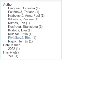
Author
Dingová, Dominika (1)
Foltánová, Tatiana (1)
Hrabovská, Anna Paul (1)
Kiliánová, Zuzana (1)
Klimas, Ján (1)
Kosírová, Stanislava (1)
Kráľová, Eva (1)
Kulcsár, Attila (1)
Piváčková, Bies (1)
Rajtík, Tomáš (1)
Date Issued
2022 (1)
Has File(s)
Yes (1)