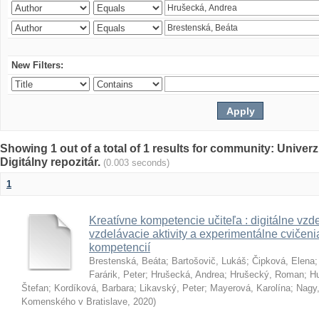
New Filters:
Showing 1 out of a total of 1 results for community: Univer
Digitálny repozitár.
(0.003 seconds)
1
Kreatívne kompetencie učiteľa : digitálne vzde
vzdelávacie aktivity a experimentálne cvičenia
kompetencií
Brestenská, Beáta
;
Bartošovič, Lukáš
;
Čipková, Elena
Farárik, Peter
;
Hrušecká, Andrea
;
Hrušecký, Roman
;
Hu
Štefan
;
Kordíková, Barbara
;
Likavský, Peter
;
Mayerová, Karolína
;
Nagy,
Komenského v Bratislave
,
2020
)