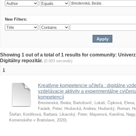
New Filters:
Showing 1 out of a total of 1 results for community: Univer
Digitálny repozitár.
(0.003 seconds)
1
Kreatívne kompetencie učiteľa : digitálne vzde
vzdelávacie aktivity a experimentálne cvičenia
kompetencií
Brestenská, Beáta
;
Bartošovič, Lukáš
;
Čipková, Elena
Farárik, Peter
;
Hrušecká, Andrea
;
Hrušecký, Roman
;
Hu
Štefan
;
Kordíková, Barbara
;
Likavský, Peter
;
Mayerová, Karolína
;
Nagy,
Komenského v Bratislave
,
2020
)