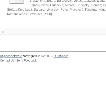
Brestenská, Beáta
;
Bartošovič, Lukáš
;
Čipková, Elena
Farárik, Peter
;
Hrušecká, Andrea
;
Hrušecký, Roman
;
Hu
Štefan
;
Kordíková, Barbara
;
Likavský, Peter
;
Mayerová, Karolína
;
Nagy,
Komenského v Bratislave
,
2020
)
1
DSpace software
copyright © 2002-2016
DuraSpace
Contact Us
|
Send Feedback