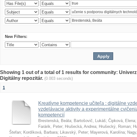
New Filters:
Showing 1 out of a total of 1 results for community: Univer
Digitálny repozitár.
(0.003 seconds)
1
Kreatívne kompetencie učiteľa : digitálne vzde
vzdelávacie aktivity a experimentálne cvičenia
kompetencií
Brestenská, Beáta
;
Bartošovič, Lukáš
;
Čipková, Elena
Farárik, Peter
;
Hrušecká, Andrea
;
Hrušecký, Roman
;
Hu
Štefan
;
Kordíková, Barbara
;
Likavský, Peter
;
Mayerová, Karolína
;
Nagy,