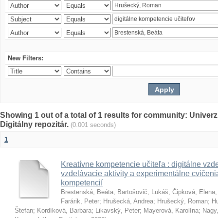
New Filters:
Showing 1 out of a total of 1 results for community: Univer
Digitálny repozitár.
(0.001 seconds)
1
Kreatívne kompetencie učiteľa : digitálne vzde
vzdelávacie aktivity a experimentálne cvičenia
kompetencií
Brestenská, Beáta
;
Bartošovič, Lukáš
;
Čipková, Elena
Farárik, Peter
;
Hrušecká, Andrea
;
Hrušecký, Roman
;
Hu
Štefan
;
Kordíková, Barbara
;
Likavský, Peter
;
Mayerová, Karolína
;
Nagy,