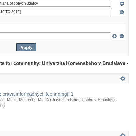
ults for community: Univerzita Komenského v Bratislave -
z práva informačných technológií 1
vat, Matej
;
Mesarčík, Matúš
(
Univerzita Komenského v Bratislave,
19
)