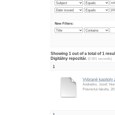
New Filters:
Showing 1 out of a total of 1 res
Digitálny repozitár.
(0.001 seconds)
1
Vybrané kapitoly 
Andraško, Jozef
;
Hor
Právnická fakulta
,
20
1