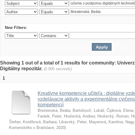
New Filters:
Showing 1 out of a total of 1 results for community: Univer
Digitálny repozitár.
(0.005 seconds)
1
Kreatívne kompetencie učiteľa : digitálne vzde
vzdelávacie aktivity a experimentálne cvičenia
kompetencií
Brestenská, Beáta
;
Bartošovič, Lukáš
;
Čipková, Elena
Farárik, Peter
;
Hrušecká, Andrea
;
Hrušecký, Roman
;
Hu
Štefan
;
Kordíková, Barbara
;
Likavský, Peter
;
Mayerová, Karolína
;
Nagy,
Komenského v Bratislave
,
2020
)