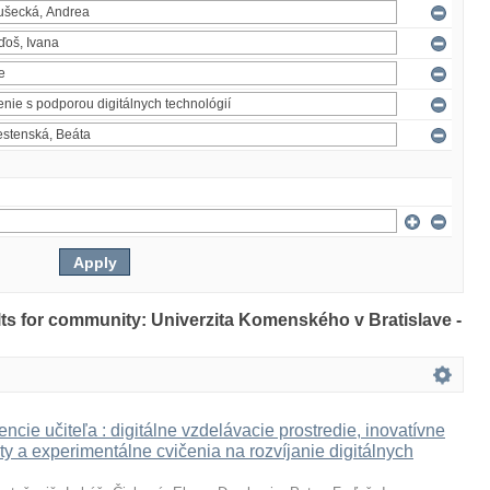
ults for community: Univerzita Komenského v Bratislave -
ncie učiteľa : digitálne vzdelávacie prostredie, inovatívne
ty a experimentálne cvičenia na rozvíjanie digitálnych