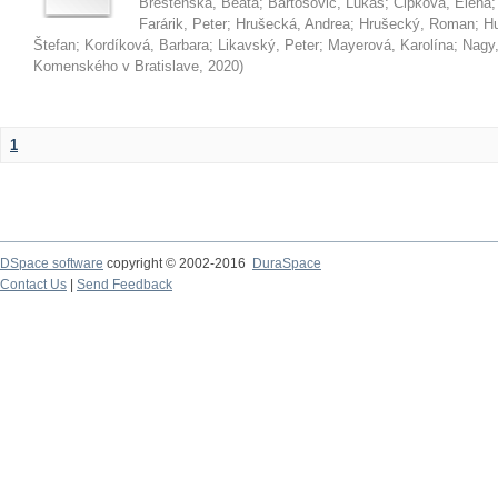
Brestenská, Beáta
;
Bartošovič, Lukáš
;
Čipková, Elena
Farárik, Peter
;
Hrušecká, Andrea
;
Hrušecký, Roman
;
Hu
Štefan
;
Kordíková, Barbara
;
Likavský, Peter
;
Mayerová, Karolína
;
Nagy,
Komenského v Bratislave
,
2020
)
1
DSpace software
copyright © 2002-2016
DuraSpace
Contact Us
|
Send Feedback