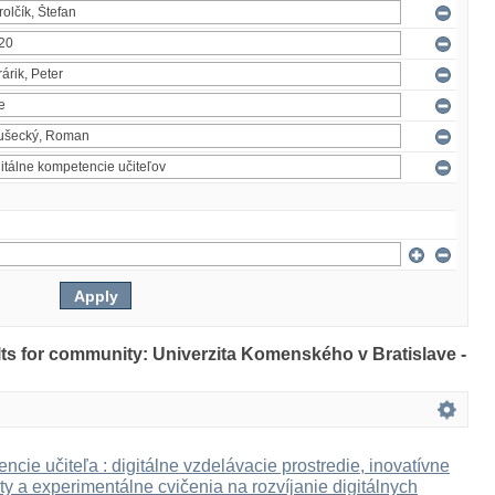
ults for community: Univerzita Komenského v Bratislave -
ncie učiteľa : digitálne vzdelávacie prostredie, inovatívne
ty a experimentálne cvičenia na rozvíjanie digitálnych