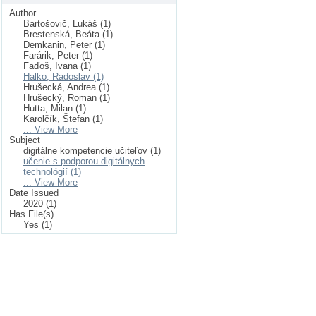
Author
Bartošovič, Lukáš (1)
Brestenská, Beáta (1)
Demkanin, Peter (1)
Farárik, Peter (1)
Faďoš, Ivana (1)
Halko, Radoslav (1)
Hrušecká, Andrea (1)
Hrušecký, Roman (1)
Hutta, Milan (1)
Karolčík, Štefan (1)
... View More
Subject
digitálne kompetencie učiteľov (1)
učenie s podporou digitálnych
technológií (1)
... View More
Date Issued
2020 (1)
Has File(s)
Yes (1)