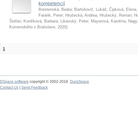
kompetencií
Brestenská, Beáta
;
Bartošovič, Lukáš
;
Čipková, Elena
Farárik, Peter
;
Hrušecká, Andrea
;
Hrušecký, Roman
;
Hu
Štefan
;
Kordíková, Barbara
;
Likavský, Peter
;
Mayerová, Karolína
;
Nagy,
Komenského v Bratislave
,
2020
)
1
DSpace software
copyright © 2002-2016
DuraSpace
Contact Us
|
Send Feedback