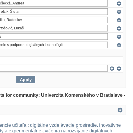
ults for community: Univerzita Komenského v Bratislave -
ncie učiteľa : digitálne vzdelávacie prostredie, inovatívne
ty a experimentálne cvičenia na rozvíjanie digitálnych