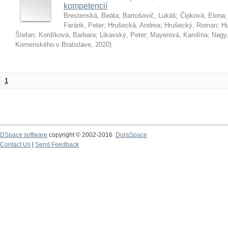
kompetencií
Brestenská, Beáta
;
Bartošovič, Lukáš
;
Čipková, Elena
Farárik, Peter
;
Hrušecká, Andrea
;
Hrušecký, Roman
;
Hu
Štefan
;
Kordíková, Barbara
;
Likavský, Peter
;
Mayerová, Karolína
;
Nagy,
Komenského v Bratislave
,
2020
)
1
DSpace software
copyright © 2002-2016
DuraSpace
Contact Us
|
Send Feedback