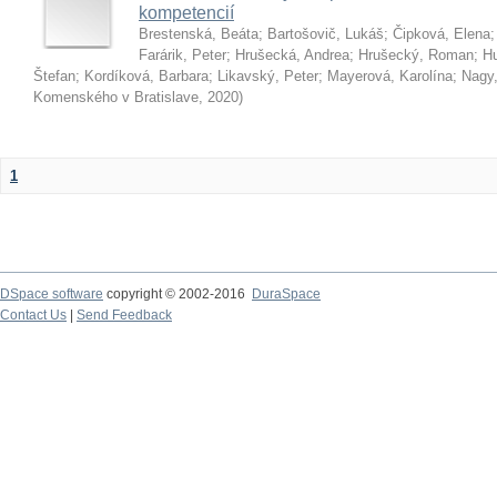
kompetencií
Brestenská, Beáta
;
Bartošovič, Lukáš
;
Čipková, Elena
Farárik, Peter
;
Hrušecká, Andrea
;
Hrušecký, Roman
;
Hu
Štefan
;
Kordíková, Barbara
;
Likavský, Peter
;
Mayerová, Karolína
;
Nagy,
Komenského v Bratislave
,
2020
)
1
DSpace software
copyright © 2002-2016
DuraSpace
Contact Us
|
Send Feedback