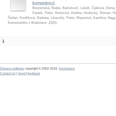
kompetencií
Brestenská, Beáta
;
Bartošovič, Lukáš
;
Čipková, Elena
Farárik, Peter
;
Hrušecká, Andrea
;
Hrušecký, Roman
;
Hu
Štefan
;
Kordíková, Barbara
;
Likavský, Peter
;
Mayerová, Karolína
;
Nagy,
Komenského v Bratislave
,
2020
)
1
DSpace software
copyright © 2002-2016
DuraSpace
Contact Us
|
Send Feedback