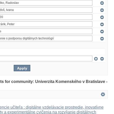
ults for community: Univerzita Komenského v Bratislave -
ncie učiteľa : digitálne vzdelávacie prostredie, inovatívne
ty a experimentálne cvičenia na rozvíjanie digitálnych