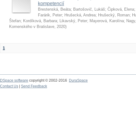
kompetencií
Brestenská, Beáta
;
Bartošovič, Lukáš
;
Čipková, Elena
Farárik, Peter
;
Hrušecká, Andrea
;
Hrušecký, Roman
;
Hu
Štefan
;
Kordíková, Barbara
;
Likavský, Peter
;
Mayerová, Karolína
;
Nagy,
Komenského v Bratislave
,
2020
)
1
DSpace software
copyright © 2002-2016
DuraSpace
Contact Us
|
Send Feedback