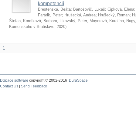
kompetencií
Brestenská, Beáta
;
Bartošovič, Lukáš
;
Čipková, Elena
Farárik, Peter
;
Hrušecká, Andrea
;
Hrušecký, Roman
;
Hu
Štefan
;
Kordíková, Barbara
;
Likavský, Peter
;
Mayerová, Karolína
;
Nagy,
Komenského v Bratislave
,
2020
)
1
DSpace software
copyright © 2002-2016
DuraSpace
Contact Us
|
Send Feedback