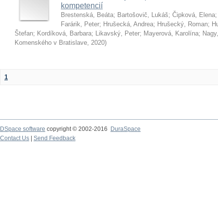
kompetencií
Brestenská, Beáta
;
Bartošovič, Lukáš
;
Čipková, Elena
Farárik, Peter
;
Hrušecká, Andrea
;
Hrušecký, Roman
;
Hu
Štefan
;
Kordíková, Barbara
;
Likavský, Peter
;
Mayerová, Karolína
;
Nagy,
Komenského v Bratislave
,
2020
)
1
DSpace software
copyright © 2002-2016
DuraSpace
Contact Us
|
Send Feedback