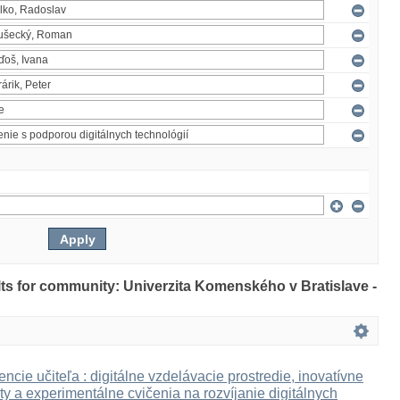
ults for community: Univerzita Komenského v Bratislave -
ncie učiteľa : digitálne vzdelávacie prostredie, inovatívne
ty a experimentálne cvičenia na rozvíjanie digitálnych