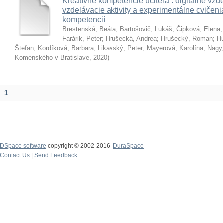
Kreatívne kompetencie učiteľa : digitálne vzde
vzdelávacie aktivity a experimentálne cvičenia
kompetencií
Brestenská, Beáta
;
Bartošovič, Lukáš
;
Čipková, Elena
Farárik, Peter
;
Hrušecká, Andrea
;
Hrušecký, Roman
;
Hu
Štefan
;
Kordíková, Barbara
;
Likavský, Peter
;
Mayerová, Karolína
;
Nagy,
Komenského v Bratislave
,
2020
)
1
DSpace software
copyright © 2002-2016
DuraSpace
Contact Us
|
Send Feedback