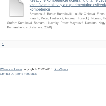
Kreatívne kompetencie učiteľa : digitálne vzde
vzdelávacie aktivity a experimentálne cvičenia
kompetencií
Brestenská, Beáta
;
Bartošovič, Lukáš
;
Čipková, Elena
Farárik, Peter
;
Hrušecká, Andrea
;
Hrušecký, Roman
;
Hu
Štefan
;
Kordíková, Barbara
;
Likavský, Peter
;
Mayerová, Karolína
;
Nagy,
Komenského v Bratislave
,
2020
)
1
DSpace software
copyright © 2002-2016
DuraSpace
Contact Us
|
Send Feedback