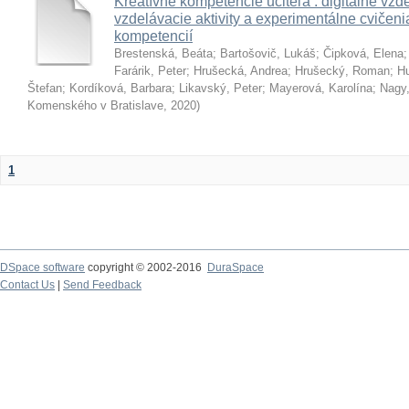
Kreatívne kompetencie učiteľa : digitálne vzde
vzdelávacie aktivity a experimentálne cvičenia
kompetencií
Brestenská, Beáta
;
Bartošovič, Lukáš
;
Čipková, Elena
Farárik, Peter
;
Hrušecká, Andrea
;
Hrušecký, Roman
;
Hu
Štefan
;
Kordíková, Barbara
;
Likavský, Peter
;
Mayerová, Karolína
;
Nagy,
Komenského v Bratislave
,
2020
)
1
DSpace software
copyright © 2002-2016
DuraSpace
Contact Us
|
Send Feedback