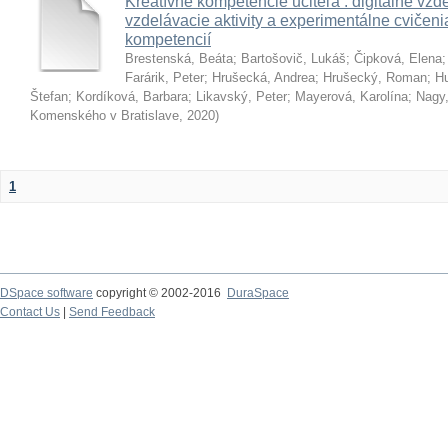
Kreatívne kompetencie učiteľa : digitálne vzde
vzdelávacie aktivity a experimentálne cvičenia
kompetencií
Brestenská, Beáta
;
Bartošovič, Lukáš
;
Čipková, Elena
Farárik, Peter
;
Hrušecká, Andrea
;
Hrušecký, Roman
;
Hu
Štefan
;
Kordíková, Barbara
;
Likavský, Peter
;
Mayerová, Karolína
;
Nagy,
Komenského v Bratislave
,
2020
)
1
DSpace software
copyright © 2002-2016
DuraSpace
Contact Us
|
Send Feedback