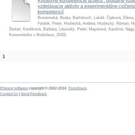
Kreatívne kompetencie učiteľa : digitálne vzde
vzdelávacie aktivity a experimentálne cvičenia
kompetencií
Brestenská, Beáta
;
Bartošovič, Lukáš
;
Čipková, Elena
Farárik, Peter
;
Hrušecká, Andrea
;
Hrušecký, Roman
;
Hu
Štefan
;
Kordíková, Barbara
;
Likavský, Peter
;
Mayerová, Karolína
;
Nagy,
Komenského v Bratislave
,
2020
)
1
DSpace software
copyright © 2002-2016
DuraSpace
Contact Us
|
Send Feedback