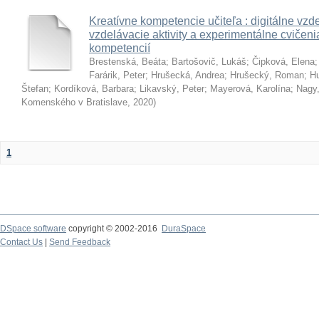
Kreatívne kompetencie učiteľa : digitálne vzde
vzdelávacie aktivity a experimentálne cvičenia
kompetencií
Brestenská, Beáta
;
Bartošovič, Lukáš
;
Čipková, Elena
Farárik, Peter
;
Hrušecká, Andrea
;
Hrušecký, Roman
;
Hu
Štefan
;
Kordíková, Barbara
;
Likavský, Peter
;
Mayerová, Karolína
;
Nagy,
Komenského v Bratislave
,
2020
)
1
DSpace software
copyright © 2002-2016
DuraSpace
Contact Us
|
Send Feedback