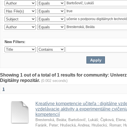
New Filters:
Showing 1 out of a total of 1 results for community: Univer
Digitálny repozitár.
(0.002 seconds)
1
Kreatívne kompetencie učiteľa : digitálne vzde
vzdelávacie aktivity a experimentálne cvičenia
kompetencií
Brestenská, Beáta
;
Bartošovič, Lukáš
;
Čipková, Elena
Farárik, Peter
;
Hrušecká, Andrea
;
Hrušecký, Roman
;
Hu