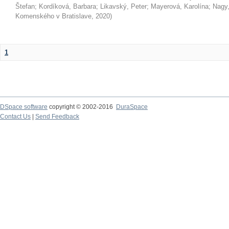
Štefan
;
Kordíková, Barbara
;
Likavský, Peter
;
Mayerová, Karolína
;
Nagy,
Komenského v Bratislave
,
2020
)
1
DSpace software
copyright © 2002-2016
DuraSpace
Contact Us
|
Send Feedback