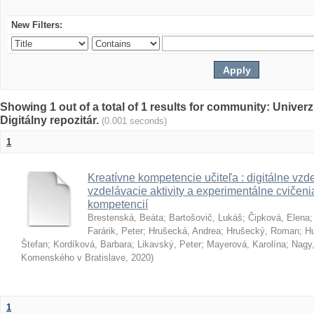
New Filters:
Showing 1 out of a total of 1 results for community: Univer
Digitálny repozitár.
(0.001 seconds)
1
Kreatívne kompetencie učiteľa : digitálne vzde
vzdelávacie aktivity a experimentálne cvičenia
kompetencií
Brestenská, Beáta
;
Bartošovič, Lukáš
;
Čipková, Elena
Farárik, Peter
;
Hrušecká, Andrea
;
Hrušecký, Roman
;
Hu
Štefan
;
Kordíková, Barbara
;
Likavský, Peter
;
Mayerová, Karolína
;
Nagy,
Komenského v Bratislave
,
2020
)
1