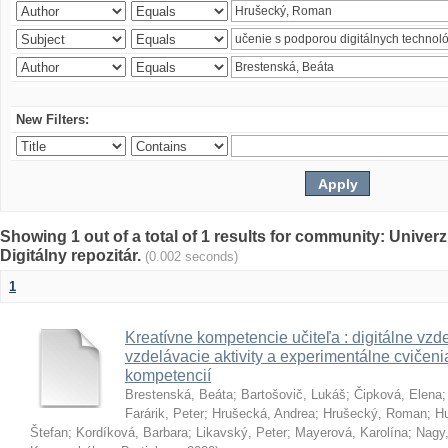
New Filters:
Showing 1 out of a total of 1 results for community: Univer
Digitálny repozitár.
(0.002 seconds)
1
Kreatívne kompetencie učiteľa : digitálne vzde
vzdelávacie aktivity a experimentálne cvičenia
kompetencií
Brestenská, Beáta
;
Bartošovič, Lukáš
;
Čipková, Elena
Farárik, Peter
;
Hrušecká, Andrea
;
Hrušecký, Roman
;
Hu
Štefan
;
Kordíková, Barbara
;
Likavský, Peter
;
Mayerová, Karolína
;
Nagy,