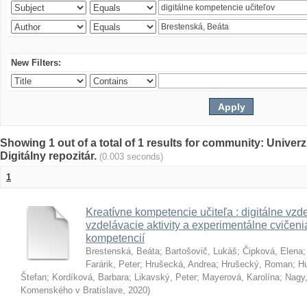
New Filters:
Showing 1 out of a total of 1 results for community: Univer
Digitálny repozitár.
(0.003 seconds)
1
Kreatívne kompetencie učiteľa : digitálne vzde
vzdelávacie aktivity a experimentálne cvičenia
kompetencií
Brestenská, Beáta
;
Bartošovič, Lukáš
;
Čipková, Elena
Farárik, Peter
;
Hrušecká, Andrea
;
Hrušecký, Roman
;
Hu
Štefan
;
Kordíková, Barbara
;
Likavský, Peter
;
Mayerová, Karolína
;
Nagy,
Komenského v Bratislave
,
2020
)