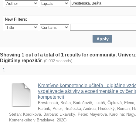
New Filters:
Showing 1 out of a total of 1 results for community: Univer
Digitálny repozitár.
(0.002 seconds)
1
Kreatívne kompetencie učiteľa : digitálne vzde
vzdelávacie aktivity a experimentálne cvičenia
kompetencií
Brestenská, Beáta
;
Bartošovič, Lukáš
;
Čipková, Elena
Farárik, Peter
;
Hrušecká, Andrea
;
Hrušecký, Roman
;
Hu
Štefan
;
Kordíková, Barbara
;
Likavský, Peter
;
Mayerová, Karolína
;
Nagy,
Komenského v Bratislave
,
2020
)