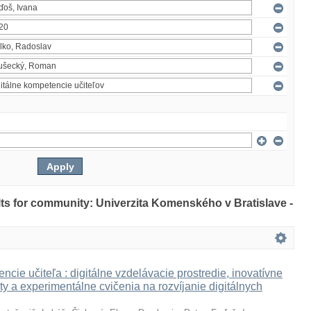
ults for community: Univerzita Komenského v Bratislave -
ncie učiteľa : digitálne vzdelávacie prostredie, inovatívne
ty a experimentálne cvičenia na rozvíjanie digitálnych