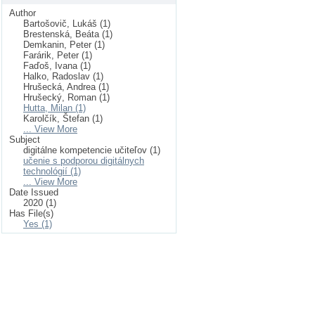
Author
Bartošovič, Lukáš (1)
Brestenská, Beáta (1)
Demkanin, Peter (1)
Farárik, Peter (1)
Faďoš, Ivana (1)
Halko, Radoslav (1)
Hrušecká, Andrea (1)
Hrušecký, Roman (1)
Hutta, Milan (1)
Karolčík, Štefan (1)
... View More
Subject
digitálne kompetencie učiteľov (1)
učenie s podporou digitálnych
technológií (1)
... View More
Date Issued
2020 (1)
Has File(s)
Yes (1)