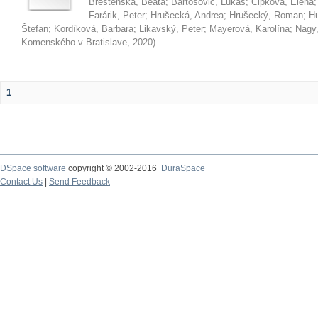
Brestenská, Beáta
;
Bartošovič, Lukáš
;
Čipková, Elena
Farárik, Peter
;
Hrušecká, Andrea
;
Hrušecký, Roman
;
Hu
Štefan
;
Kordíková, Barbara
;
Likavský, Peter
;
Mayerová, Karolína
;
Nagy,
Komenského v Bratislave
,
2020
)
1
DSpace software
copyright © 2002-2016
DuraSpace
Contact Us
|
Send Feedback