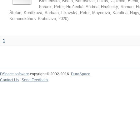
Brestenská, Beáta
;
Bartošovič, Lukáš
;
Čipková, Elena
Farárik, Peter
;
Hrušecká, Andrea
;
Hrušecký, Roman
;
Hu
Štefan
;
Kordíková, Barbara
;
Likavský, Peter
;
Mayerová, Karolína
;
Nagy,
Komenského v Bratislave
,
2020
)
1
DSpace software
copyright © 2002-2016
DuraSpace
Contact Us
|
Send Feedback