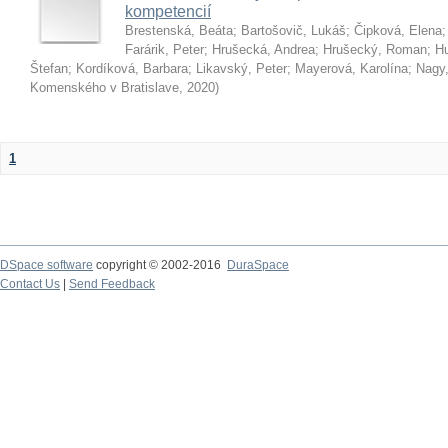
kompetencií
Brestenská, Beáta
;
Bartošovič, Lukáš
;
Čipková, Elena
Farárik, Peter
;
Hrušecká, Andrea
;
Hrušecký, Roman
;
Hu
Štefan
;
Kordíková, Barbara
;
Likavský, Peter
;
Mayerová, Karolína
;
Nagy,
Komenského v Bratislave
,
2020
)
1
DSpace software
copyright © 2002-2016
DuraSpace
Contact Us
|
Send Feedback