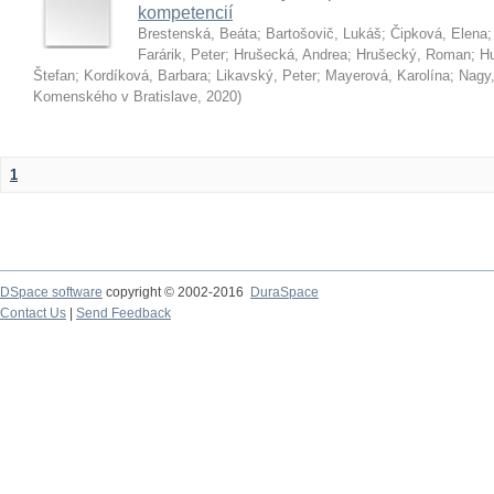
kompetencií
Brestenská, Beáta
;
Bartošovič, Lukáš
;
Čipková, Elena
Farárik, Peter
;
Hrušecká, Andrea
;
Hrušecký, Roman
;
Hu
Štefan
;
Kordíková, Barbara
;
Likavský, Peter
;
Mayerová, Karolína
;
Nagy,
Komenského v Bratislave
,
2020
)
1
DSpace software
copyright © 2002-2016
DuraSpace
Contact Us
|
Send Feedback