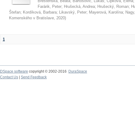
Brestenská, Beáta
;
Bartošovič, Lukáš
;
Čipková, Elena
Farárik, Peter
;
Hrušecká, Andrea
;
Hrušecký, Roman
;
Hu
Štefan
;
Kordíková, Barbara
;
Likavský, Peter
;
Mayerová, Karolína
;
Nagy,
Komenského v Bratislave
,
2020
)
1
DSpace software
copyright © 2002-2016
DuraSpace
Contact Us
|
Send Feedback